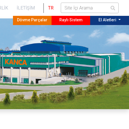
RLIK
İLETIŞIM
TR
Dövme Parçalar
Raylı Sistem
El Aletleri