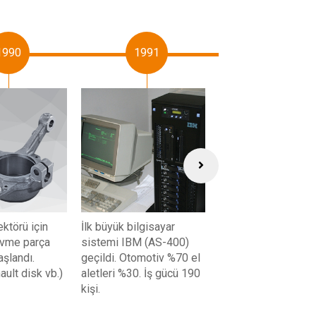
1990
1991
1992
ktörü için
İlk büyük bilgisayar
Avrupa'da ilk el alet
övme parça
sistemi IBM (AS-400)
ihracatı gerçekleştiri
aşlandı.
geçildi. Otomotiv %70 el
İş gücü 210 kişi.
ult disk vb.)
aletleri %30. İş gücü 190
kişi.