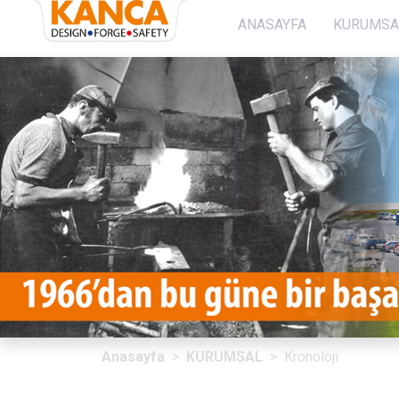
}
ANASAYFA
KURUMSA
Anasayfa
KURUMSAL
SOSYAL PROJELERİMİZ
Üretim
Sürdürülebilirlik
İletişim
Anasayfa
KURUMSAL
Kronoloji