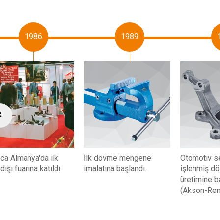
1986
1989
ca Almanya'da ilk
İlk dövme mengene
Otomotiv se
dışı fuarına katıldı.
imalatına başlandı.
işlenmiş d
üretimine b
(Akson-Rena