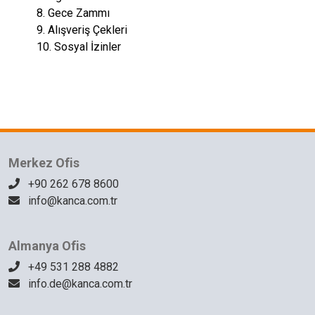
8. Gece Zammı
9. Alışveriş Çekleri
10. Sosyal İzinler
Merkez Ofis
+90 262 678 8600
info@kanca.com.tr
Almanya Ofis
+49 531 288 4882
info.de@kanca.com.tr