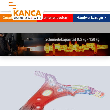
}
Geschmiedete Teile
Schienensystem
Handwerkzeuge
Startseıte
Unternehmen
FORDERUNG
Produktıon
NACHHALTIGKEIT
Kontakt